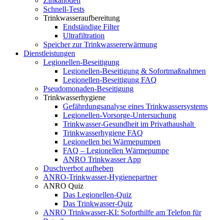
Zinkanoden
Schnell-Tests
Trinkwasseraufbereitung
Endständige Filter
Ultrafiltration
Speicher zur Trinkwassererwärmung
Dienstleistungen
Legionellen-Beseitigung
Legionellen-Beseitigung & Sofortmaßnahmen
Legionellen-Beseitigung FAQ
Pseudomonaden-Beseitigung
Trinkwasserhygiene
Gefährdungsanalyse eines Trinkwassersystems
Legionellen-Vorsorge-Untersuchung
Trinkwasser-Gesundheit im Privathaushalt
Trinkwasserhygiene FAQ
Legionellen bei Wärmepumpen
FAQ – Legionellen Wärmepumpe
ANRO Trinkwasser App
Duschverbot aufheben
ANRO-Trinkwasser-Hygienepartner
ANRO Quiz
Das Legionellen-Quiz
Das Trinkwasser-Quiz
ANRO Trinkwasser-KI: Soforthilfe am Telefon für