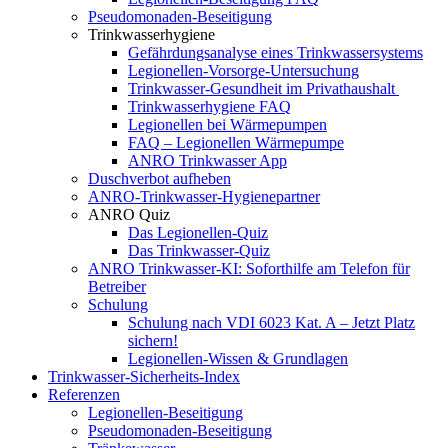
Pseudomonaden-Beseitigung
Trinkwasserhygiene
Gefährdungsanalyse eines Trinkwassersystems
Legionellen-Vorsorge-Untersuchung
Trinkwasser-Gesundheit im Privathaushalt
Trinkwasserhygiene FAQ
Legionellen bei Wärmepumpen
FAQ – Legionellen Wärmepumpe
ANRO Trinkwasser App
Duschverbot aufheben
ANRO-Trinkwasser-Hygienepartner
ANRO Quiz
Das Legionellen-Quiz
Das Trinkwasser-Quiz
ANRO Trinkwasser-KI: Soforthilfe am Telefon für
Betreiber
Schulung
Schulung nach VDI 6023 Kat. A – Jetzt Platz
sichern!
Legionellen-Wissen & Grundlagen
Trinkwasser-Sicherheits-Index
Referenzen
Legionellen-Beseitigung​
Pseudomonaden-Beseitigung​