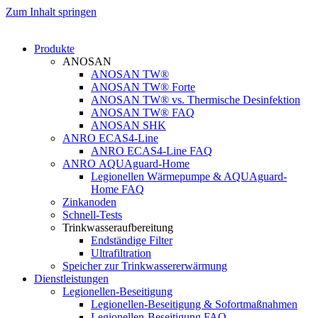
Zum Inhalt springen
Produkte
ANOSAN
ANOSAN TW®
ANOSAN TW® Forte
ANOSAN TW® vs. Thermische Desinfektion
ANOSAN TW® FAQ
ANOSAN SHK
ANRO ECAS4-Line
ANRO ECAS4-Line FAQ
ANRO AQUAguard-Home
Legionellen Wärmepumpe & AQUAguard-
Home FAQ
Zinkanoden
Schnell-Tests
Trinkwasseraufbereitung
Endständige Filter
Ultrafiltration
Speicher zur Trinkwassererwärmung
Dienstleistungen
Legionellen-Beseitigung
Legionellen-Beseitigung & Sofortmaßnahmen
Legionellen-Beseitigung FAQ