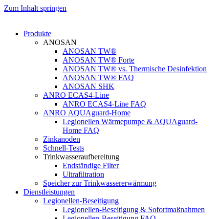
Zum Inhalt springen
Produkte
ANOSAN
ANOSAN TW®
ANOSAN TW® Forte
ANOSAN TW® vs. Thermische Desinfektion
ANOSAN TW® FAQ
ANOSAN SHK
ANRO ECAS4-Line
ANRO ECAS4-Line FAQ
ANRO AQUAguard-Home
Legionellen Wärmepumpe & AQUAguard-
Home FAQ
Zinkanoden
Schnell-Tests
Trinkwasseraufbereitung
Endständige Filter
Ultrafiltration
Speicher zur Trinkwassererwärmung
Dienstleistungen
Legionellen-Beseitigung
Legionellen-Beseitigung & Sofortmaßnahmen
Legionellen-Beseitigung FAQ