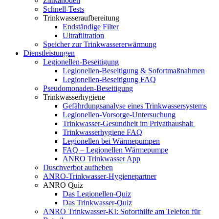
Zinkanoden
Schnell-Tests
Trinkwasseraufbereitung
Endständige Filter
Ultrafiltration
Speicher zur Trinkwassererwärmung
Dienstleistungen
Legionellen-Beseitigung
Legionellen-Beseitigung & Sofortmaßnahmen
Legionellen-Beseitigung FAQ
Pseudomonaden-Beseitigung
Trinkwasserhygiene
Gefährdungsanalyse eines Trinkwassersystems
Legionellen-Vorsorge-Untersuchung
Trinkwasser-Gesundheit im Privathaushalt
Trinkwasserhygiene FAQ
Legionellen bei Wärmepumpen
FAQ – Legionellen Wärmepumpe
ANRO Trinkwasser App
Duschverbot aufheben
ANRO-Trinkwasser-Hygienepartner
ANRO Quiz
Das Legionellen-Quiz
Das Trinkwasser-Quiz
ANRO Trinkwasser-KI: Soforthilfe am Telefon für