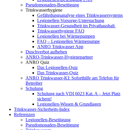
Pseudomonaden-Beseitigung
Trinkwasserhygiene
Gefährdungsanalyse eines Trinkwassersystems
Legionellen-Vorsorge-Untersuchung
Trinkwasser-Gesundheit im Privathaushalt
Trinkwasserhygiene FAQ
Legionellen bei Wärmepumpen
FAQ – Legionellen Wärmepumpe
ANRO Trinkwasser App
Duschverbot aufheben
ANRO-Trinkwasser-Hygienepartner
ANRO Quiz
Das Legionellen-Quiz
Das Trinkwasser-Quiz
ANRO Trinkwasser-KI: Soforthilfe am Telefon für
Betreiber
Schulung
Schulung nach VDI 6023 Kat. A – Jetzt Platz
sichern!
Legionellen-Wissen & Grundlagen
Trinkwasser-Sicherheits-Index
Referenzen
Legionellen-Beseitigung​
Pseudomonaden-Beseitigung​