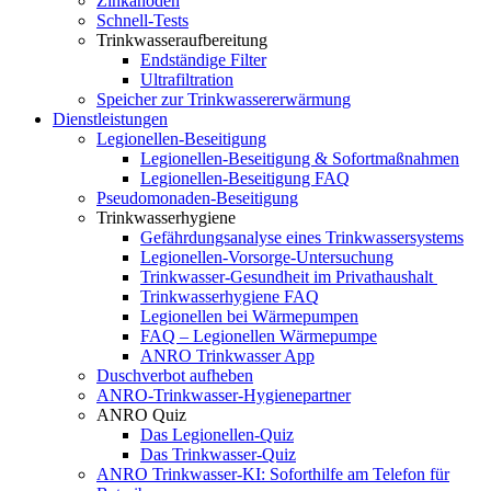
Zinkanoden
Schnell-Tests
Trinkwasseraufbereitung
Endständige Filter
Ultrafiltration
Speicher zur Trinkwassererwärmung
Dienstleistungen
Legionellen-Beseitigung
Legionellen-Beseitigung & Sofortmaßnahmen
Legionellen-Beseitigung FAQ
Pseudomonaden-Beseitigung
Trinkwasserhygiene
Gefährdungsanalyse eines Trinkwassersystems
Legionellen-Vorsorge-Untersuchung
Trinkwasser-Gesundheit im Privathaushalt
Trinkwasserhygiene FAQ
Legionellen bei Wärmepumpen
FAQ – Legionellen Wärmepumpe
ANRO Trinkwasser App
Duschverbot aufheben
ANRO-Trinkwasser-Hygienepartner
ANRO Quiz
Das Legionellen-Quiz
Das Trinkwasser-Quiz
ANRO Trinkwasser-KI: Soforthilfe am Telefon für