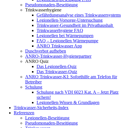
Pseudomonaden-Beseitigung
Trinkwasserhygiene
Gefährdungsanalyse eines Trinkwassersystems
Legionellen-Vorsorge-Untersuchung
Trinkwasser-Gesundheit im Privathaushalt
Trinkwasserhygiene FAQ
Legionellen bei Wärmepumpen
FAQ – Legionellen Wärmepumpe
ANRO Trinkwasser App
Duschverbot aufheben
ANRO-Trinkwasser-Hygienepartner
ANRO Quiz
Das Legionellen-Quiz
Das Trinkwasser-Quiz
ANRO Trinkwasser-KI: Soforthilfe am Telefon für
Betreiber
Schulung
Schulung nach VDI 6023 Kat. A – Jetzt Platz
sichern!
Legionellen-Wissen & Grundlagen
Trinkwasser-Sicherheits-Index
Referenzen
Legionellen-Beseitigung​
Pseudomonaden-Beseitigung​