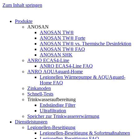
Zum Inhalt springen
Produkte
ANOSAN
ANOSAN TW®
ANOSAN TW® Forte
ANOSAN TW® vs. Thermische Desinfektion
ANOSAN TW® FAQ
ANOSAN SHK
ANRO ECAS4-Line
ANRO ECAS4-Line FAQ
ANRO AQUAguard-Home
Legionellen Wärmepumpe & AQUAguard-
Home FAQ
Zinkanoden
Schnell-Tests
Trinkwasseraufbereitung
Endständige Filter
Ultrafiltration
Speicher zur Trinkwassererwärmung
Dienstleistungen
Legionellen-Beseitigung
Legionellen-Beseitigung & Sofortmaßnahmen
Legionellen-Beseitigung FAQ