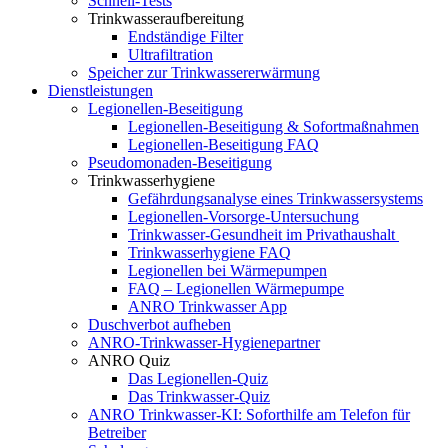
Schnell-Tests
Trinkwasseraufbereitung
Endständige Filter
Ultrafiltration
Speicher zur Trinkwassererwärmung
Dienstleistungen
Legionellen-Beseitigung
Legionellen-Beseitigung & Sofortmaßnahmen
Legionellen-Beseitigung FAQ
Pseudomonaden-Beseitigung
Trinkwasserhygiene
Gefährdungsanalyse eines Trinkwassersystems
Legionellen-Vorsorge-Untersuchung
Trinkwasser-Gesundheit im Privathaushalt
Trinkwasserhygiene FAQ
Legionellen bei Wärmepumpen
FAQ – Legionellen Wärmepumpe
ANRO Trinkwasser App
Duschverbot aufheben
ANRO-Trinkwasser-Hygienepartner
ANRO Quiz
Das Legionellen-Quiz
Das Trinkwasser-Quiz
ANRO Trinkwasser-KI: Soforthilfe am Telefon für
Betreiber