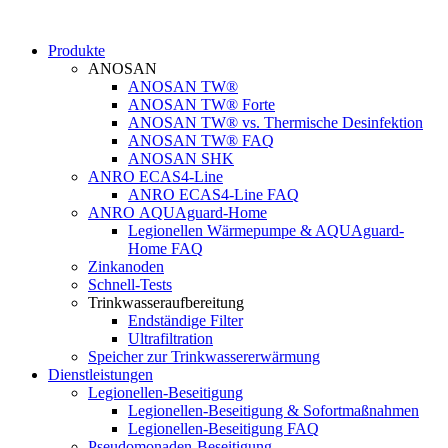
Zum
Inhalt
Produkte
springen
ANOSAN
ANOSAN TW®
ANOSAN TW® Forte
ANOSAN TW® vs. Thermische Desinfektion
ANOSAN TW® FAQ
ANOSAN SHK
ANRO ECAS4-Line
ANRO ECAS4-Line FAQ
ANRO AQUAguard-Home
Legionellen Wärmepumpe & AQUAguard-
Home FAQ
Zinkanoden
Schnell-Tests
Trinkwasseraufbereitung
Endständige Filter
Ultrafiltration
Speicher zur Trinkwassererwärmung
Dienstleistungen
Legionellen-Beseitigung
Legionellen-Beseitigung & Sofortmaßnahmen
Legionellen-Beseitigung FAQ
Pseudomonaden-Beseitigung