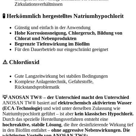
Zirkulationsverhältnissen
🧪 Herkömmlich hergestelltes Natriumhypochlorit
Günstig und einfach in der Anwendung
Hohe Korrosionsneigung, Chlorgeruch, Bildung von
Chlorat und Nebenprodukten
Begrenzte Tiefenwirkung im Biofilm
Für den Dauerbetrieb nur eingeschränkt geeignet
⚠️ Chlordioxid
Gute Langzeitwirkung bei stabilen Bedingungen
Komplexe Anlagentechnik, Gefahrstoffe,
Rückstandsproblematik
💡 ANOSAN TW® – der Unterschied macht den Unterschied
ANOSAN TW® basiert auf
elektrochemisch aktiviertem Wasser
(ECA-Technologie)
und wird unter derselben Zulassung wie
Natriumhypochlorit geführt – ist aber
kein klassisches Hypochlorit.
Durch das spezielle Herstellungsverfahren entsteht eine
hochreaktive, stabile Lösung
, die ihre desinfizierende Wirkung tief
in den Biofilm entfaltet –
ohne aggressive Nebenwirkungen.
Die
wichtigsten Vorteile von ANOSAN TW®: