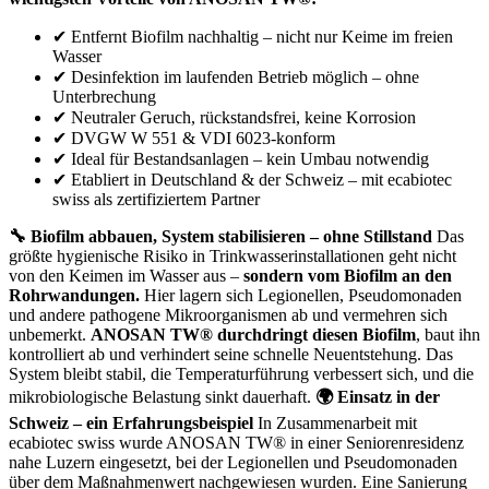
✔ Entfernt Biofilm nachhaltig – nicht nur Keime im freien
Wasser
✔ Desinfektion im laufenden Betrieb möglich – ohne
Unterbrechung
✔ Neutraler Geruch, rückstandsfrei, keine Korrosion
✔ DVGW W 551 & VDI 6023-konform
✔ Ideal für Bestandsanlagen – kein Umbau notwendig
✔ Etabliert in Deutschland & der Schweiz – mit ecabiotec
swiss als zertifiziertem Partner
🔧 Biofilm abbauen, System stabilisieren – ohne Stillstand
Das
größte hygienische Risiko in Trinkwasserinstallationen geht nicht
von den Keimen im Wasser aus –
sondern vom Biofilm an den
Rohrwandungen.
Hier lagern sich Legionellen, Pseudomonaden
und andere pathogene Mikroorganismen ab und vermehren sich
unbemerkt.
ANOSAN TW® durchdringt diesen Biofilm
, baut ihn
kontrolliert ab und verhindert seine schnelle Neuentstehung. Das
System bleibt stabil, die Temperaturführung verbessert sich, und die
mikrobiologische Belastung sinkt dauerhaft.
🌍 Einsatz in der
Schweiz – ein Erfahrungsbeispiel
In Zusammenarbeit mit
ecabiotec swiss wurde ANOSAN TW® in einer Seniorenresidenz
nahe Luzern eingesetzt, bei der Legionellen und Pseudomonaden
über dem Maßnahmenwert nachgewiesen wurden. Eine Sanierung