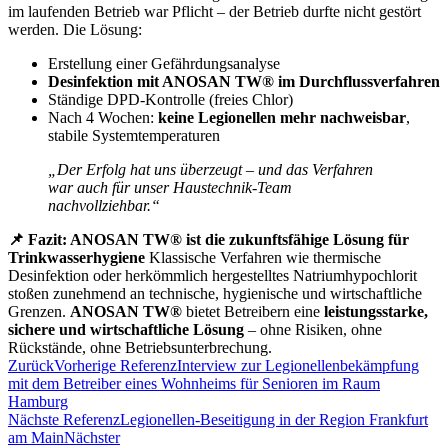
im laufenden Betrieb war Pflicht – der Betrieb durfte nicht gestört
werden. Die Lösung:
Erstellung einer Gefährdungsanalyse
Desinfektion mit ANOSAN TW® im Durchflussverfahren
Ständige DPD-Kontrolle (freies Chlor)
Nach 4 Wochen:
keine Legionellen mehr nachweisbar
,
stabile Systemtemperaturen
„Der Erfolg hat uns überzeugt – und das Verfahren
war auch für unser Haustechnik-Team
nachvollziehbar.“
📌 Fazit: ANOSAN TW® ist die zukunftsfähige Lösung für
Trinkwasserhygiene
Klassische Verfahren wie thermische
Desinfektion oder herkömmlich hergestelltes Natriumhypochlorit
stoßen zunehmend an technische, hygienische und wirtschaftliche
Grenzen.
ANOSAN TW®
bietet Betreibern eine
leistungsstarke,
sichere und wirtschaftliche Lösung
– ohne Risiken, ohne
Rückstände, ohne Betriebsunterbrechung.
Zurück
Vorherige Referenz
Interview zur Legionellenbekämpfung
mit dem Betreiber eines Wohnheims für Senioren im Raum
Hamburg
Nächste Referenz
Legionellen-Beseitigung in der Region Frankfurt
am Main
Nächster