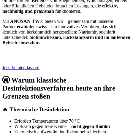
oft überfordert. Betreiber von Pflegeheimen, Wohnanlagen, Hotels
oder öffentlichen Gebäuden brauchen Lösungen, die
effektiv,
nachhaltig und praxisnah
funktionieren.
Mit
ANOSAN TW
® bieten wir – gemeinsam mit unserem
Partner
ecabiotec swiss
– ein innovatives Verfahren, das sich
deutlich von herkömmlich hergestelltem Natriumhypochlorit
unterscheidet:
biofilmwirksam, rückstandsarm und im laufenden
Betrieb einsetzbar.
Jetzt beraten lassen!
🚱 Warum klassische
Desinfektionsverfahren heute an ihre
Grenzen stoßen
🔥 Thermische Desinfektion
Erfordert Temperaturen über 70 °C
Wirksam gegen freie Keime –
nicht gegen Biofilm
Energetisch aufwendig, ineffizient bei schlechten