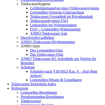
Trinkwasserhygiene
Gefährdungsanalyse eines Trinkwassersystems
Legionellen-Vorsorge-Untersuchung
Trinkwasser-Gesundheit im Privathaushalt
Trinkwasserhygiene FAQ
Legionellen bei Wärmepumpen
FAQ – Legionellen Wärmepumpe
ANRO Trinkwasser App
Duschverbot aufheben
ANRO-Trinkwasser-Hygienepartner
ANRO Quiz
Das Legionellen-Quiz
Das Trinkwasser-Quiz
ANRO Trinkwasser-KI: Soforthilfe am Telefon für
Betreiber
Schulung
Schulung nach VDI 6023 Kat. A – Jetzt Platz
sichern!
Legionellen-Wissen & Grundlagen
Trinkwasser-Sicherheits-Index
Referenzen
Legionellen-Beseitigung​
Pseudomonaden-Beseitigung​
Tränkewasser